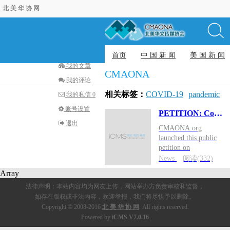
北 美 华 协 网
iCMS
登录
注册
发表文章
我的主页
首页
中 国 新 闻
美 国 新 闻
我的文章
CMAONA
我的评论
相关标签：
COVID-19
pandemic
我的私信
0
WHO
petition
CMAONA
账号设置
PETITION: Combat COVID-19 pandemic all together through WHO, Stop disinformation and conspiracy
退出
CMAONA.org
launched this public
petition on
CHANGE.ORG.
News
阅读(332)
Please sign up. The
Array
global health
法律声明：本站内容均为网友上传，网站举办方负责审核和监督，
community need to
close ranks and work
如存在版权或非法内容，欢迎举报，我们将尽快予以删除。
together, under the
Copyright © 2008-2016
北 美 华 协 网
. All rights reserved.
leadership of WHO, to
Powered by
iCMS V7.0.16
implement coherent